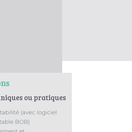
ons
hniques ou pratiques
bilité (avec logiciel
able BOB)
lement et