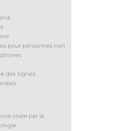
and
is
nol
ais pour personnes non
ophones
e des signes
andais
ie vitale par la
ologie