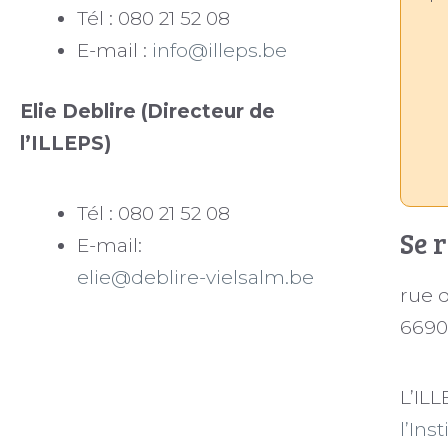
Tél : 080 21 52 08
E-mail :
info@illeps.be
Elie Deblire (Directeur de
l’ILLEPS)
Tél : 080 21 52 08
Se 
E-mail:
elie@deblire-vielsalm.be
rue 
6690
L’
ILL
l’Ins