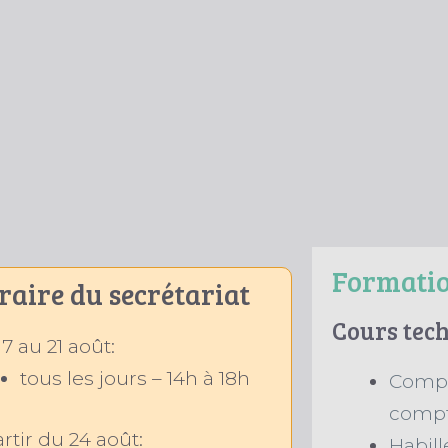
Formati
raire du secrétariat
Cours tec
7 au 21 août:
tous les jours – 14h à 18h
Compta
compt
rtir du 24 août:
Habil