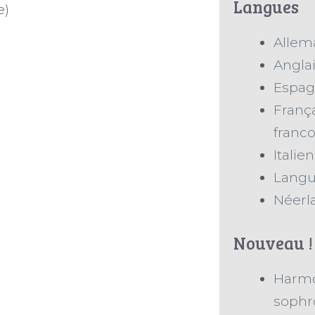
Langues
e)
Allem
Angla
Espag
Franç
franc
Italien
Langu
Néerl
Nouveau !
Harmon
sophr