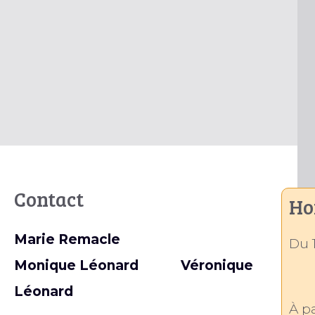
Contact
Ho
Marie Remacle
Du 1
M
onique Léonard Véronique
Léonard
À pa