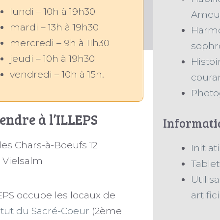
lundi – 10h à 19h30
Ameu
mardi – 13h à 19h30
Harmon
mercredi – 9h à 11h30
sophr
jeudi – 10h à 19h30
Histoi
vendredi – 10h à 15h.
couran
Photo
rendre à l’ILLEPS
Informati
des Chars-à-Boeufs 12
Initia
 Vielsalm
Table
Utilis
artific
EPS
occupe les locaux de
titut du Sacré-Coeur
(2ème