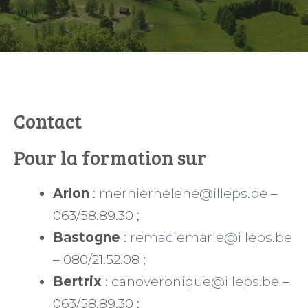
Contact
Pour la formation sur
Arlon
:
mernierhelene@illeps.be
–
063/58.89.30 ;
Bastogne
:
remaclemarie@illeps.be
– 080/21.52.08 ;
Bertrix
:
canoveronique@illeps.be
–
063/58.89.30 ;