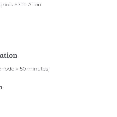
gnols 6700 Arlon
mation
ériode = 50 minutes)
on
: