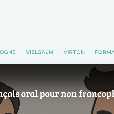
TOGNE
VIELSALM
VIRTON
FORMA
ançais oral pour non franco