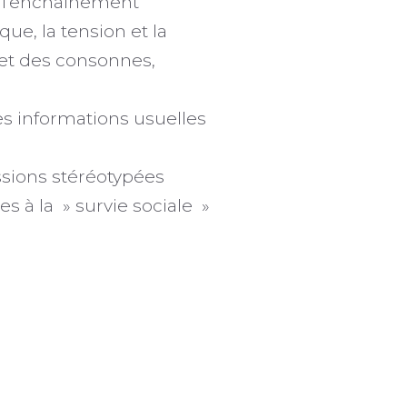
, l’enchaînement
ue, la tension et la
 et des consonnes,
 informations usuelles
ssions stéréotypées
s à la » survie sociale »