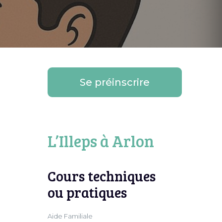
Se préinscrire
L’Illeps à Arlon
Cours techniques
ou pratiques
Aide Familiale